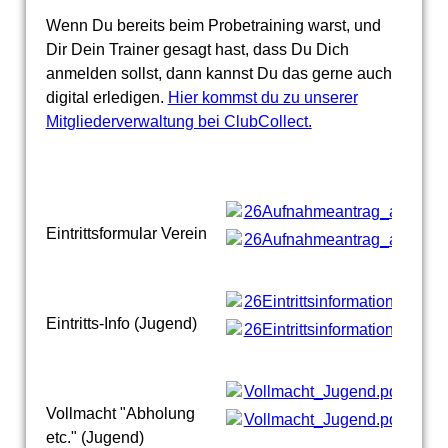
Wenn Du bereits beim Probetraining warst, und
Dir Dein Trainer gesagt hast, dass Du Dich
anmelden sollst, dann kannst Du das gerne auch
digital erledigen.
Hier kommst du zu unserer
Mitgliederverwaltung bei ClubCollect.
26Aufnahmeantrag_allgemei
Eintrittsformular Verein
26Aufnahmeantrag_allgemei
26Eintrittsinformationen.pdf
(
Eintritts-Info (Jugend)
26Eintrittsinformationen.pdf
(
Vollmacht_Jugend.pdf
(104.
Vollmacht "Abholung
Vollmacht_Jugend.pdf
(104.
etc." (Jugend)