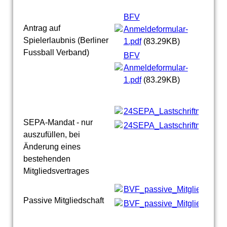
BFV
Antrag auf
Anmeldeformular-
Spielerlaubnis (Berliner
1.pdf
(83.29KB)
Fussball Verband)
BFV
Anmeldeformular-
1.pdf
(83.29KB)
24SEPA_Lastschriftmandat.
SEPA-Mandat - nur
24SEPA_Lastschriftmandat.
auszufüllen, bei
Änderung eines
bestehenden
Mitgliedsvertrages
BVF_passive_Mitgliedschaft
Passive Mitgliedschaft
BVF_passive_Mitgliedschaft