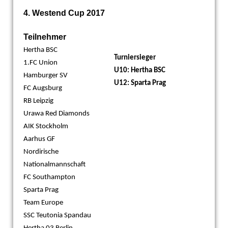
4. Westend Cup 2017
Teilnehmer
Hertha BSC
Turniersieger
1.FC Union
U10: Hertha BSC
Hamburger SV
U12: Sparta Prag
FC Augsburg
RB Leipzig
Urawa Red Diamonds
AIK Stockholm
Aarhus GF
Nordirische
Nationalmannschaft
FC Southampton
Sparta Prag
Team Europe
SSC Teutonia Spandau